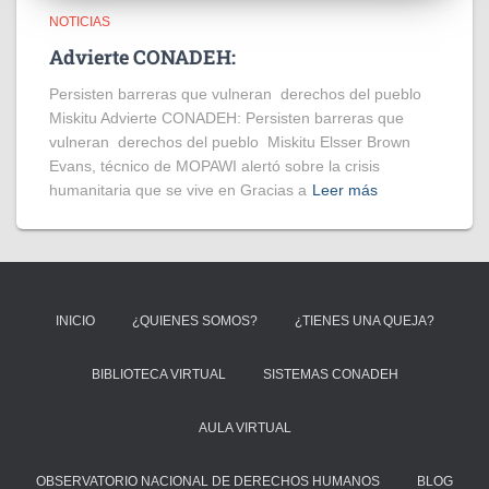
NOTICIAS
Advierte CONADEH:
Persisten barreras que vulneran derechos del pueblo
Miskitu Advierte CONADEH: Persisten barreras que
vulneran derechos del pueblo Miskitu Elsser Brown
Evans, técnico de MOPAWI alertó sobre la crisis
humanitaria que se vive en Gracias a
Leer más
INICIO
¿QUIENES SOMOS?
¿TIENES UNA QUEJA?
BIBLIOTECA VIRTUAL
SISTEMAS CONADEH
AULA VIRTUAL
OBSERVATORIO NACIONAL DE DERECHOS HUMANOS
BLOG