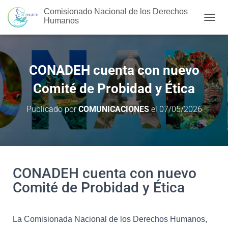
Comisionado Nacional de los Derechos
Humanos
C
A
M
B
I
CONADEH cuenta con nuevo
A
R
Comité de Probidad y Ética
M
O
Publicado por
COMUNICACIONES
el
07/05/2026
D
O
D
E
N
A
CONADEH cuenta con nuevo
V
E
Comité de Probidad y Ética
G
A
C
La Comisionada Nacional de los Derechos Humanos,
I