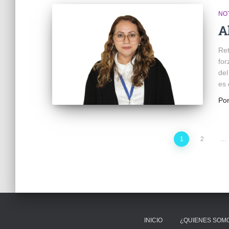
NOT
A
Ret
for
del
es 
Po
1
2
…
INICIO
¿QUIENES SOM