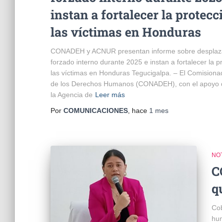
instan a fortalecer la protecc
las víctimas en Honduras
CONADEH y ACNUR presentan informe sobre desplaz
forzado interno durante 2025 e instan a fortalecer la p
las víctimas en Honduras Tegucigalpa. – El Comisiona
de los Derechos Humanos (CONADEH), con el apoyo
la Agencia de
Leer más
Por
COMUNICACIONES
, hace
1 mes
NOT
C
q
Cob
hum