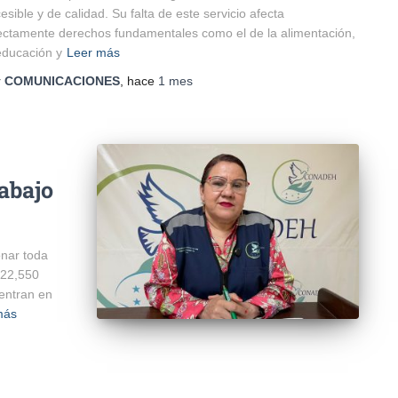
esible y de calidad. Su falta de este servicio afecta
ectamente derechos fundamentales como el de la alimentación,
educación y
Leer más
r
COMUNICACIONES
, hace
1 mes
rabajo
onar toda
022,550
uentran en
más