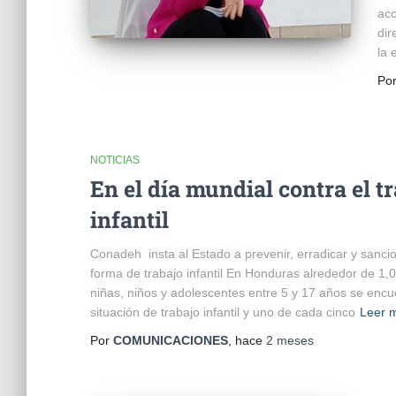
acc
dir
la 
Po
NOTICIAS
En el día mundial contra el t
infantil
Conadeh insta al Estado a prevenir, erradicar y sanci
forma de trabajo infantil En Honduras alrededor de 1,
niñas, niños y adolescentes entre 5 y 17 años se enc
situación de trabajo infantil y uno de cada cinco
Leer 
Por
COMUNICACIONES
, hace
2 meses