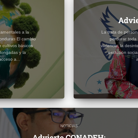
Advi
damentales a la
La trata de person
Honduras El cambio
perdurar toda 
e cultivos básicos
violencia, la desint
olongadas y la
exclusión socia
cceso a...
NOTICIAS
Advierte CONADEH: