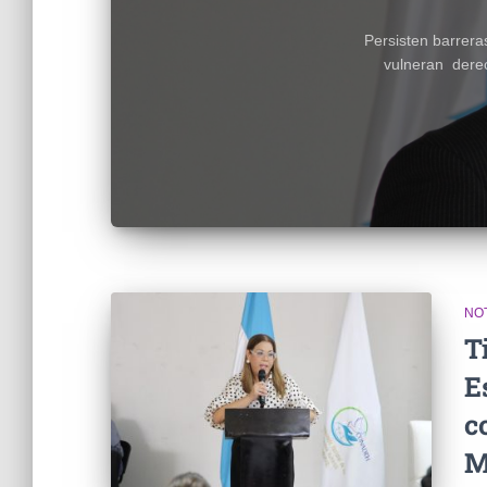
Persisten barrer
vulneran derec
NOT
T
E
c
M