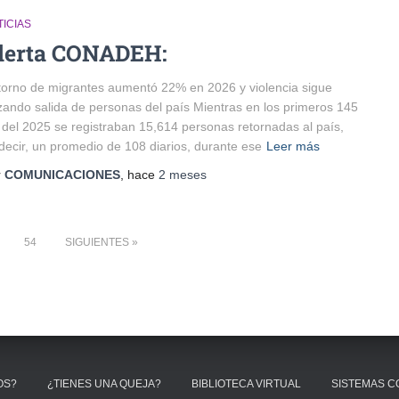
ICIAS
lerta CONADEH:
orno de migrantes aumentó 22% en 2026 y violencia sigue
zando salida de personas del país Mientras en los primeros 145
 del 2025 se registraban 15,614 personas retornadas al país,
decir, un promedio de 108 diarios, durante ese
Leer más
r
COMUNICACIONES
, hace
2 meses
54
SIGUIENTES
OS?
¿TIENES UNA QUEJA?
BIBLIOTECA VIRTUAL
SISTEMAS 