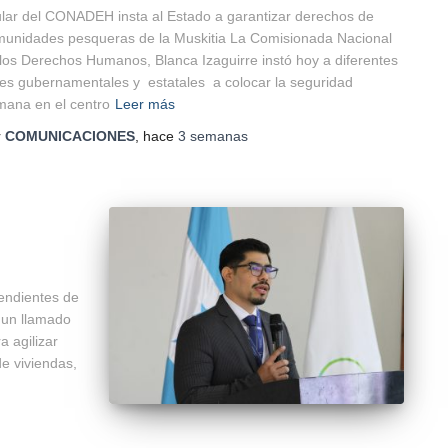
ular del CONADEH insta al Estado a garantizar derechos de
unidades pesqueras de la Muskitia La Comisionada Nacional
los Derechos Humanos, Blanca Izaguirre instó hoy a diferentes
es gubernamentales y estatales a colocar la seguridad
ana en el centro
Leer más
r
COMUNICACIONES
, hace
3 semanas
pendientes de
 un llamado
a agilizar
e viviendas,