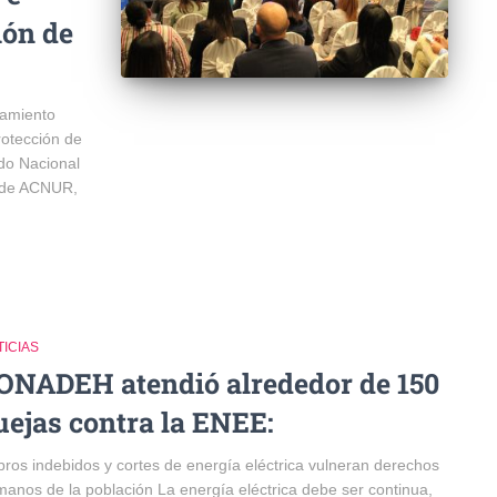
ión de
amiento
rotección de
do Nacional
 de ACNUR,
ICIAS
ONADEH atendió alrededor de 150
uejas contra la ENEE:
ros indebidos y cortes de energía eléctrica vulneran derechos
anos de la población La energía eléctrica debe ser continua,