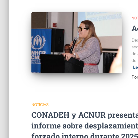
NOT
A
Des
seg
dej
de 
Le
Po
NOTICIAS
CONADEH y ACNUR present
informe sobre desplazamien
forzado interno durante 2025