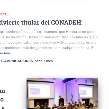
ICIAS
dvierte titular del CONADEH:
plazamiento forzado: “crisis humana” que Honduras no puede
uir invisibilizando Detrás de cada estadística hay familias que lo
aron todo para salvar sus vidas. Huir y dejar todo atrás, es uno
los momentos más desgarradores para cualquier persona. El
er más
r
COMUNICACIONES
, hace
1 mes
an
to
 e