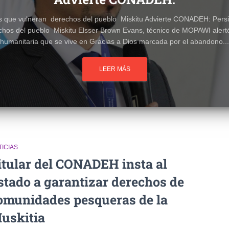
as que vulneran derechos del pueblo Miskitu Advierte CONADEH: Persi
hos del pueblo Miskitu Elsser Brown Evans, técnico de MOPAWI alertó 
humanitaria que se vive en Gracias a Dios marcada por el abandono...
LEER MÁS
ICIAS
itular del CONADEH insta al
stado a garantizar derechos de
omunidades pesqueras de la
uskitia