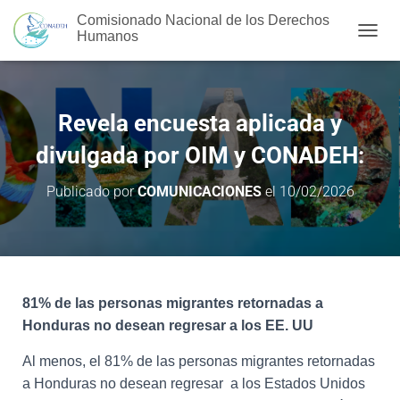
Comisionado Nacional de los Derechos
Humanos
C
A
M
B
I
Revela encuesta aplicada y
A
R
divulgada por OIM y CONADEH:
M
O
Publicado por
COMUNICACIONES
el
10/02/2026
D
O
D
E
N
A
V
81% de las personas migrantes retornadas a
E
Honduras no desean regresar a los EE. UU
G
A
Al menos, el 81% de las personas migrantes retornadas
C
a Honduras no desean regresar a los Estados Unidos
I