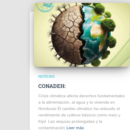
NOTICIAS
CONADEH:
Crisis climática afecta derechos fundamentales
a la alimentación, al agua y la vivienda en
Honduras El cambio climático ha reducido el
rendimiento de cultivos básicos como maíz y
frijol. Las sequías prolongadas y la
contaminación
Leer más