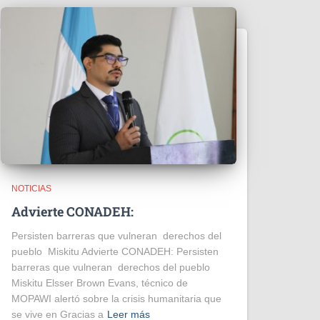
NOTICIAS
Advierte CONADEH:
Persisten barreras que vulneran derechos del
pueblo Miskitu Advierte CONADEH: Persisten
barreras que vulneran derechos del pueblo
Miskitu Elsser Brown Evans, técnico de
MOPAWI alertó sobre la crisis humanitaria que
se vive en Gracias a
Leer más