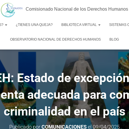
Comisionado Nacional de los Derechos Humanos
S?
¿TIENES UNA QUEJA?
BIBLIOTECA VIRTUAL
SISTEMAS
OBSERVATORIO NACIONAL DE DERECHOS HUMANOS
BLOG
: Estado de excepción 
enta adecuada para com
criminalidad en el país
Publicado por
COMUNICACIONES
el
09/04/2025