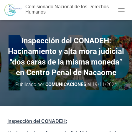
Comisionado Nacional de los Derechos
Humanos
C
A
M
B
I
Inspección del CONADEH:
A
R
Hacinamiento y alta mora judicial
M
O
“dos caras de la misma moneda”
D
en Centro Penal de Nacaome
O
D
E
Publicado por
COMUNICACIONES
el
19/11/2024
N
A
V
E
G
A
Inspección del CONADEH:
C
I