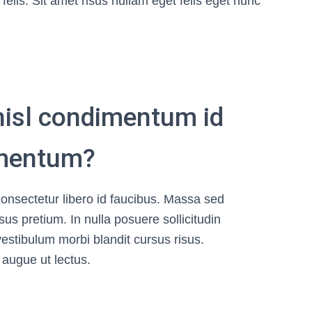
elis. Sit amet risus nullam eget felis eget nunc
nisl condimentum id
imentum?
nsectetur libero id faucibus. Massa sed
s pretium. In nulla posuere sollicitudin
 vestibulum morbi blandit cursus risus.
 augue ut lectus.