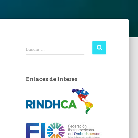
B
Buscar …
u
s
c
a
Enlaces de Interés
r
: