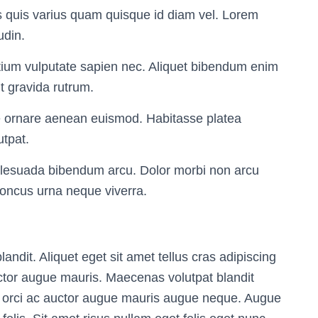
us quis varius quam quisque id diam vel. Lorem
udin.
tium vulputate sapien nec. Aliquet bibendum enim
it gravida rutrum.
ue ornare aenean euismod. Habitasse platea
utpat.
alesuada bibendum arcu. Dolor morbi non arcu
honcus urna neque viverra.
andit. Aliquet eget sit amet tellus cras adipiscing
ctor augue mauris. Maecenas volutpat blandit
us orci ac auctor augue mauris augue neque. Augue