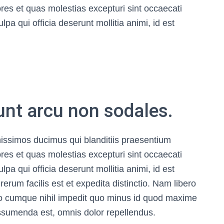
ores et quas molestias excepturi sint occaecati
lpa qui officia deserunt mollitia animi, id est
dunt arcu non sodales.
nissimos ducimus qui blanditiis praesentium
ores et quas molestias excepturi sint occaecati
lpa qui officia deserunt mollitia animi, id est
rum facilis est et expedita distinctio. Nam libero
io cumque nihil impedit quo minus id quod maxime
ssumenda est, omnis dolor repellendus.