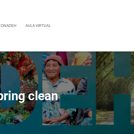
 CONADEH
AULA VIRTUAL
pring clean