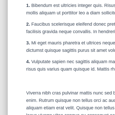
1.
Bibendum est ultricies integer quis. Ris
mollis aliquam ut porttitor leo a diam sollicit
2.
Faucibus scelerisque eleifend donec pre
facilisis gravida neque convallis. In hendrer
3.
Mi eget mauris pharetra et ultrices neq
dictumst quisque sagittis purus sit amet vol
4.
Vulputate sapien nec sagittis aliquam m
risus quis varius quam quisque id. Mattis r
Viverra nibh cras pulvinar mattis nunc sed bl
enim. Rutrum quisque non tellus orci ac au
aliquam etiam erat velit. Quisque non tell