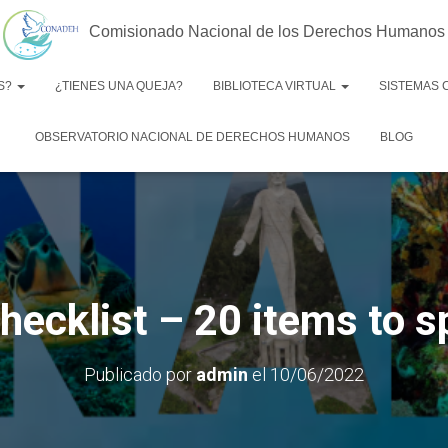
Comisionado Nacional de los Derechos Humanos
S?
¿TIENES UNA QUEJA?
BIBLIOTECA VIRTUAL
SISTEMAS
OBSERVATORIO NACIONAL DE DERECHOS HUMANOS
BLOG
hecklist – 20 items to s
Publicado por
admin
el
10/06/2022