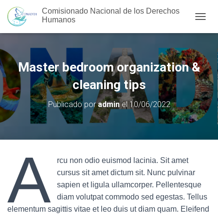
Comisionado Nacional de los Derechos
Humanos
C
A
M
B
I
Master bedroom organization &
A
R
cleaning tips
M
O
Publicado por
admin
el
10/06/2022
D
O
D
E
N
A
A
rcu non odio euismod lacinia. Sit amet
V
cursus sit amet dictum sit. Nunc pulvinar
E
G
sapien et ligula ullamcorper. Pellentesque
A
diam volutpat commodo sed egestas. Tellus
C
elementum sagittis vitae et leo duis ut diam quam. Eleifend
I