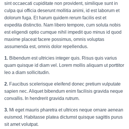
sint occaecati cupiditate non provident, similique sunt in
culpa qui officia deserunt mollitia animi, id est laborum et
dolorum fuga. Et harum quidem rerum facilis est et
expedita distinctio. Nam libero tempore, cum soluta nobis
est eligendi optio cumque nihil impedit quo minus id quod
maxime placeat facere possimus, omnis voluptas
assumenda est, omnis dolor repellendus.
1.
Bibendum est ultricies integer quis. Risus quis varius
quam quisque id diam vel. Lorem mollis aliquam ut porttitor
leo a diam sollicitudin.
2.
Faucibus scelerisque eleifend donec pretium vulputate
sapien nec. Aliquet bibendum enim facilisis gravida neque
convallis. In hendrerit gravida rutrum.
3.
Mi eget mauris pharetra et ultrices neque ornare aenean
euismod. Habitasse platea dictumst quisque sagittis purus
sit amet volutpat.