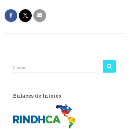
B
Buscar …
u
s
c
a
Enlaces de Interés
r
: