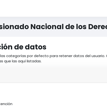
isionado Nacional de los De
ión de datos
las categorías por defecto para retener datos del usuario. 
 que las aquí listadas.
tención